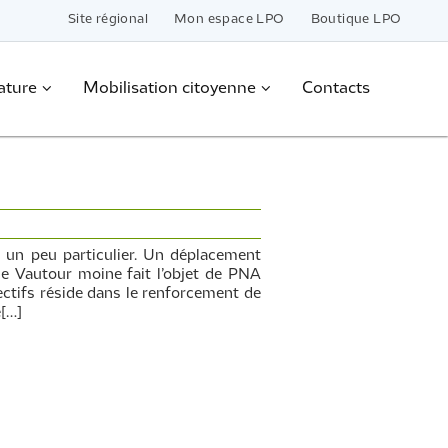
Site régional
Mon espace LPO
Boutique LPO
ature
Mobilisation citoyenne
Contacts
 un peu particulier. Un déplacement
 le Vautour moine fait l’objet de PNA
ectifs réside dans le renforcement de
e[…]