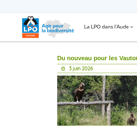
Passer
vers
le
Passer
contenu
vers
le
.
La LPO dans l’Aude
contenu
Du nouveau pour les Vauto
3 juin 2026