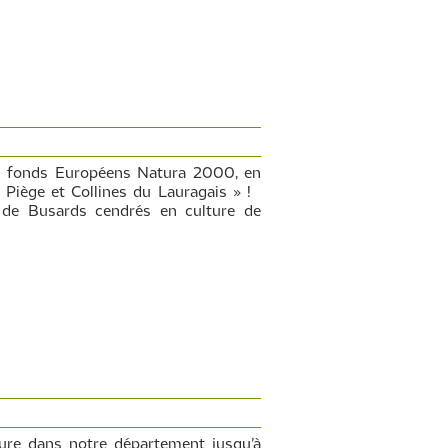
es fonds Européens Natura 2000, en
 Piège et Collines du Lauragais » !
 de Busards cendrés en culture de
ure dans notre département jusqu’à