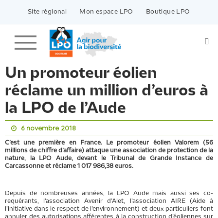
Passer
vers
Site régional
Mon espace LPO
Boutique LPO
le
contenu
Un promoteur éolien
réclame un million d’euros à
la LPO de l’Aude
6 novembre 2018
C’est une première en France. Le promoteur éolien Valorem (56
millions de chiffre d’affaire) attaque une association de protection de la
nature, la LPO Aude, devant le Tribunal de Grande Instance de
Carcassonne et réclame 1 017 986,38 euros.
Depuis de nombreuses années, la LPO Aude mais aussi ses co-
requérants, l’association Avenir d’Alet, l’association AIRE (Aide à
l’initiative dans le respect de l’environnement) et deux particuliers font
annuler des autorisations afférentes à la construction d’éoliennes sur