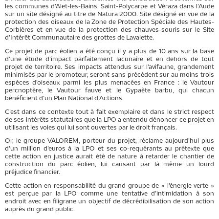
les communes d’Alet-les-Bains, Saint-Polycarpe et Véraza dans l’Aude
sur un site désigné au titre de Natura 2000. Site désigné en vue de la
protection des oiseaux de la Zone de Protection Spéciale des Hautes-
Corbières et en vue de la protection des chauves-souris sur le Site
d’Intérêt Communautaire des grottes de Lavalette.
Ce projet de parc éolien a été conçu il y a plus de 10 ans sur la base
d’une étude d’impact parfaitement lacunaire et en dehors de tout
projet de territoire. Ses impacts attendus sur l’avifaune, grandement
minimisés par le promoteur, seront sans précédent sur au moins trois
espèces d’oiseaux parmi les plus menacées en France : le Vautour
percnoptère, le Vautour fauve et le Gypaète barbu, qui chacun
bénéficient d’un Plan National d’Actions.
C’est dans ce contexte tout à fait exemplaire et dans le strict respect
de ses intérêts statutaires que la LPO a entendu dénoncer ce projet en
utilisant les voies qui lui sont ouvertes par le droit français.
Or, le groupe VALOREM, porteur du projet, réclame aujourd’hui plus
d’un million d’euros à la LPO et ses co-requérants au prétexte que
cette action en justice aurait été de nature à retarder le chantier de
construction du parc éolien, lui causant par là même un lourd
préjudice financier.
Cette action en responsabilité du grand groupe de « l’énergie verte »
est perçue par la LPO comme une tentative d’intimidation à son
endroit avec en filigrane un objectif de décrédibilisation de son action
auprès du grand public.