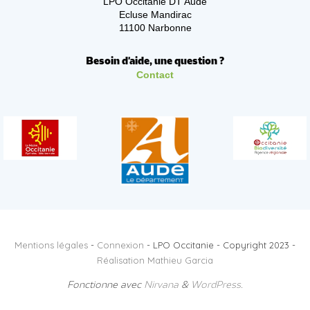
LPO Occitanie DT Aude
Ecluse Mandirac
11100 Narbonne
Besoin d'aide, une question ?
Contact
Mentions légales
-
Connexion
- LPO Occitanie - Copyright 2023 -
Réalisation Mathieu Garcia
Fonctionne avec
Nirvana
&
WordPress.