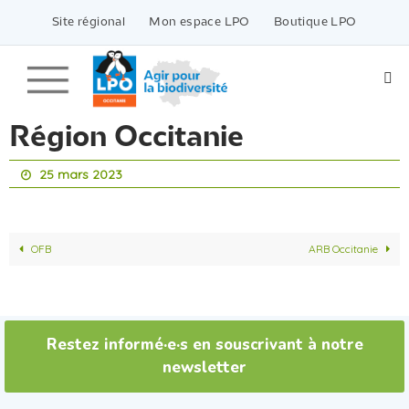
Passer
vers
Site régional
Mon espace LPO
Boutique LPO
le
contenu
Région Occitanie
25 mars 2023
OFB
ARB Occitanie
Restez informé·e·s en souscrivant à notre
newsletter