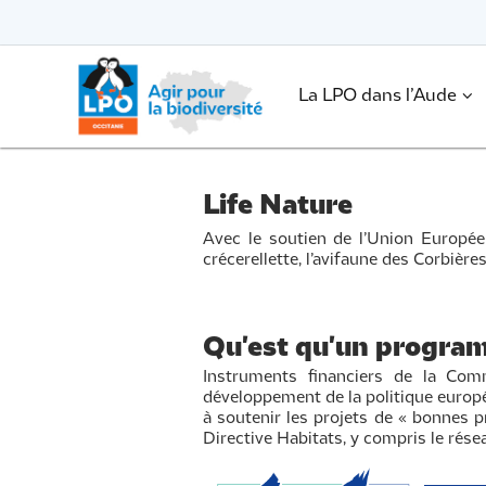
Passer
vers
le
Passer
contenu
vers
le
.
La LPO dans l’Aude
contenu
Life Nature
Avec le soutien de l’Union Europé
crécerellette, l’avifaune des Corbièr
Qu'est qu'un progra
Instruments financiers de la Comm
développement de la politique europé
à soutenir les projets de « bonnes p
Directive Habitats, y compris le rés