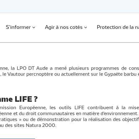
S’informer
Agir à nos cotés
Protection de la n
enne, la LPO DT Aude a mené plusieurs programmes de cons
es, le Vautour percnoptère ou actuellement sur le Gypaète barbu et
mme LIFE ?
ission Européenne, les outils LIFE contribuent à la mise
enne et du droit communautaires en matière d’environnement. P
ratiques » ou de démonstration pour la réalisation des objectif
eau des sites Natura 2000.