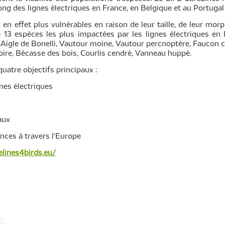
long des lignes électriques en France, en Belgique et au Portugal
n effet plus vulnérables en raison de leur taille, de leur mo
ible 13 espèces les plus impactées par les lignes électriques en
Aigle de Bonelli, Vautour moine, Vautour percnoptère, Faucon c
ire, Bécasse des bois, Courlis cendré, Vanneau huppé.
uatre objectifs principaux :
gnes électriques
aux
nces à travers l'Europe
elines4birds.eu/