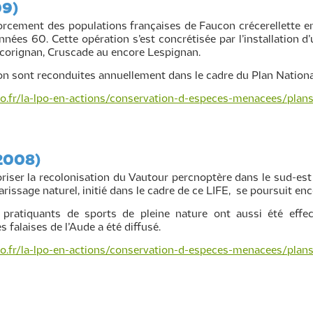
09)
cement des populations françaises de Faucon crécerellette en 
années 60. Cette opération s’est concrétisée par l’installation
corignan, Cruscade au encore Lespignan.
ion sont reconduites annuellement dans le cadre du Plan Nationa
po.fr/la-lpo-en-actions/conservation-d-especes-menacees/plan
-2008)
ser la recolonisation du Vautour percnoptère dans le sud-est 
arissage naturel, initié dans le cadre de ce LIFE, se poursuit en
 pratiquants de sports de pleine nature ont aussi été effe
 falaises de l’Aude a été diffusé.
po.fr/la-lpo-en-actions/conservation-d-especes-menacees/plan