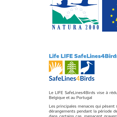
Life LIFE SafeLines4Bir
Le LIFE SafeLines4Birds vise à rédui
Belgique et au Portugal
Les principales menaces qui pèsent su
dérangements pendant la période de
dans certains cas, menacent graveme