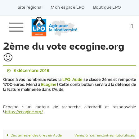
Passer
vers
Site régional
Mon espace LPO
Boutique LPO
le
contenu
2ème du vote ecogine.org
🙂
8 décembre 2018
Grace à vos nombreux votes la
LPO_Aude
se classe 2ème et remporte
1700 euros. Merci à
Ecogine
! Cette contribution servira à la défense de
la Nature malmenée dans l’Aude.
Ecogine : un moteur de recherche alternatif et responsable
!
https://ecogine.org/
Des terres et des ailes en Aude
Venez à nos rencontres naturalistes